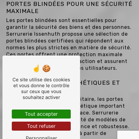
PORTES BLINDÉES POUR UNE SÉCURITÉ
MAXIMALE
Les portes blindées sont essentielles pour
garantir la sécurité des biens et des personnes.
Serrurerie Issenhuth propose une sélection de
portes blindées certifiées qui répondent aux
normes les plus strictes en matière de sécurité.
Ces portes offrent une protection maximale
contre les tentatives d'effraction et assurent
une tranquillité d'esprit à ses utilisateurs.
Ce site utilise des cookies
PORTES D'ENTRÉE ESTHÉTIQUES ET
et vous donne le contrôle
ROBUSTES
sur ceux que vous
souhaitez activer
En plus de leur aspect sécuritaire, les portes
d'entrée jouent un rôle esthétique important
dans la conception d'un espace. Serrurerie
Tout accepter
Issenhuth propose une variété de modèles de
Tout refuser
portes d'entrée alliant élégance et robustesse.
Ces portes sont fabriquées à partir de
Personnaliser