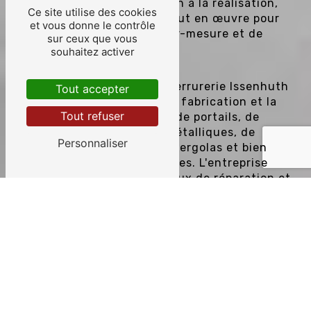
vos projets. De la conception à la réalisation,
Ce site utilise des cookies
Serrurerie Issenhuth met tout en œuvre pour
et vous donne le contrôle
garantir des réalisations sur-mesure et de
sur ceux que vous
qualité.
souhaitez activer
Les services proposés par Serrurerie Issenhuth
Tout accepter
comprennent notamment la fabrication et la
Tout refuser
pose de grilles de défense, de portails, de
gardes-corps, d'escaliers métalliques, de
Personnaliser
clôtures, de marquises, de pergolas et bien
d'autres ouvrages métalliques. L'entreprise
réalise également des travaux de réparation et
de rénovation pour redonner vie à vos
structures métalliques.
LA QUALITÉ AU CŒUR DE LA
MÉTALLERIE CHEZ SERRURERIE
ISSENHUTH
Chez Serrurerie Issenhuth, la qualité est une
priorité. Soucieux de répondre aux attentes de