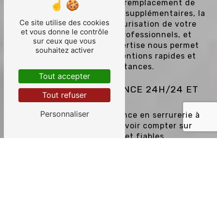
claquées ou verrouillées, le remplacement de
serrures, la pose de verrous supplémentaires, la
Ce site utilise des cookies
reproduction de clés, la sécurisation de votre
et vous donne le contrôle
domicile ou de vos locaux professionnels, et
sur ceux que vous
bien plus encore. Notre expertise nous permet
souhaitez activer
de vous garantir des interventions rapides et
efficaces en toutes circonstances.
Tout accepter
INTERVENTION D'URGENCE 24H/24 ET
Tout refuser
7J/7 À VALFF
Personnaliser
Face à une situation d'urgence en serrurerie à
Valff, il est essentiel de pouvoir compter sur
des professionnels réactifs et fiables.
Serrurerie Issenhuth met à votre disposition un
service d'intervention d'urgence 24h/24 et
7j/7 pour répondre à tous vos besoins en cas de
porte bloquée, de clé perdue ou de serrure
endommagée.
Nos techniciens qualifiés interviennent